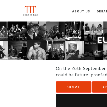
ABOUT US
DEBA
E
On the 26th September
could be future-proofed
ABOUT
S