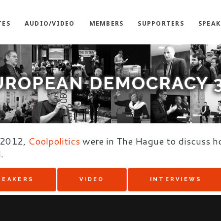
TES
AUDIO/VIDEO
MEMBERS
SUPPORTERS
SPEAK
UROPEAN DEMOCRACY 3
 2012,
Coolpolitics
were in The Hague to discuss 
.
PEAKERS
VIDEO
INTERVIEWS