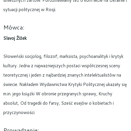
śmiesznych żartów. Porozmawiamy też o konflikcie na Ukrainie i
sytuacji politycznej w Rosji.
Mówca:
Slavoj Žižek
Słoweński socjolog, filozof, marksista, psychoanalityk i krytyk
kultury. Jedna z najważniejszych postaci współczesnej sceny
teoretycznej i jeden z najbardziej znanych intelektualistów na
świecie. Nakładem Wydawnictwa Krytyki Politycznej ukazały się
m.in. jego książki W obronie przegranych sprawy, Kruchy
absolut, Od tragedii do farsy, Sześć esejów o kobietach i
przyczynowości.
Prowadzenie: