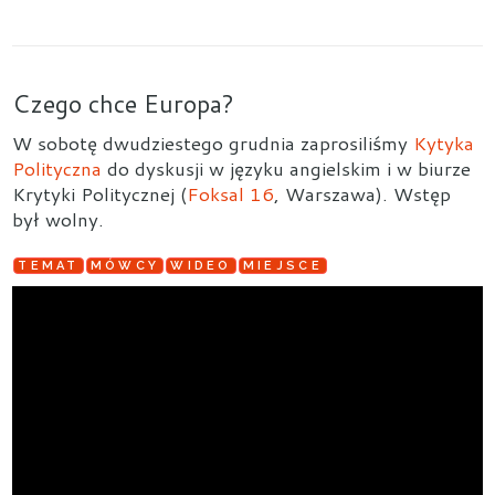
Czego chce Europa?
W sobotę dwudziestego grudnia zaprosiliśmy
Kytyka
Polityczna
do dyskusji w języku angielskim i w biurze
Krytyki Politycznej (
Foksal 16
, Warszawa). Wstęp
był wolny.
TEMAT
MÓWCY
WIDEO
MIEJSCE