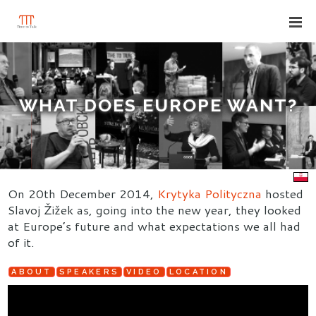
WHAT DOES EUROPE WANT?
On 20th December 2014,
Krytyka Polityczna
hosted
Slavoj Žižek as, going into the new year, they looked
at Europe’s future and what expectations we all had
of it.
ABOUT
SPEAKERS
VIDEO
LOCATION