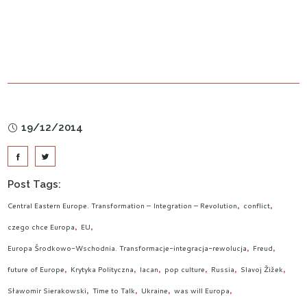
19/12/2014
Post Tags:
Central Eastern Europe. Transformation – Integration – Revolution
conflict
czego chce Europa
EU
Europa Środkowo-Wschodnia. Transformacje-integracja-rewolucja
Freud
future of Europe
Krytyka Polityczna
lacan
pop culture
Russia
Slavoj Žižek
Sławomir Sierakowski
Time to Talk
Ukraine
was will Europa