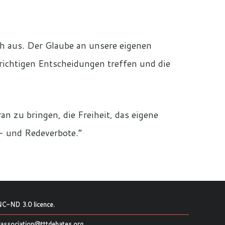
ch aus. Der Glaube an unsere eigenen
richtigen Entscheidungen treffen und die
an zu bringen, die Freiheit, das eigene
k- und Redeverbote.“
C-ND 3.0 licence
.
association@tttdebates.org
.