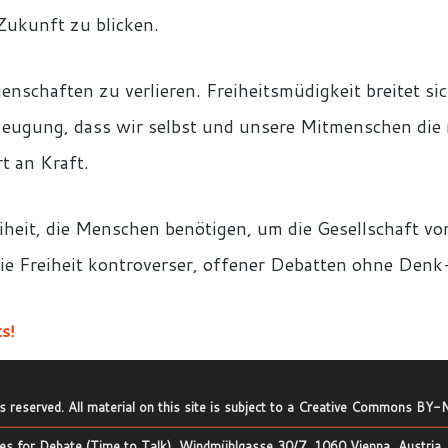
Zukunft zu blicken.
enschaften zu verlieren. Freiheitsmüdigkeit breitet si
zeugung, dass wir selbst und unsere Mitmenschen die 
t an Kraft.
eiheit, die Menschen benötigen, um die Gesellschaft vor
die Freiheit kontroverser, offener Debatten ohne Den
s!
ts reserved. All material on this site is subject to a
Creative Commons BY-N
s for Debate (Time to Talk), Windmühlgasse 30/7, 1060 Vienna, Austria.